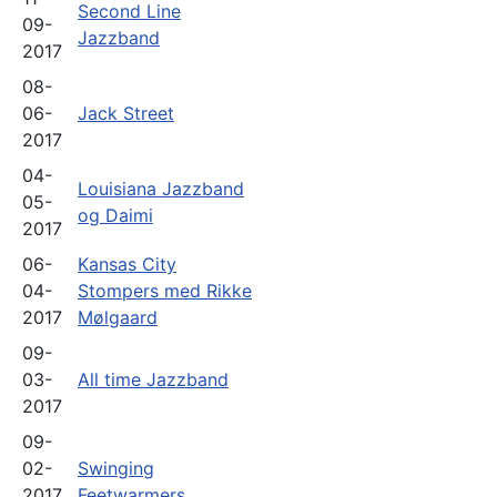
Second Line
09-
Jazzband
2017
08-
06-
Jack Street
2017
04-
Louisiana Jazzband
05-
og Daimi
2017
06-
Kansas City
04-
Stompers med Rikke
2017
Mølgaard
09-
03-
All time Jazzband
2017
09-
02-
Swinging
2017
Feetwarmers