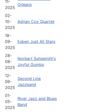
11-
Orleans
2025
02-
10-
Adrian Cox Quartet
2025
18-
09-
Esben Just All Stars
2025
28-
Norbert Suhsemihl's
08-
Joyful Gumbo
2025
12-
Second Line
06-
Jazzband
2025
01-
River Jazz and Blues
05-
Band
2025