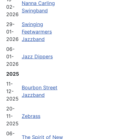
Nanna Carling
02-
Swingband
2026
29-
Swinging
01-
Feetwarmers
2026
Jazzband
06-
01-
Jazz Dippers
2026
2025
11-
Bourbon Street
12-
Jazzband
2025
20-
11-
Zebrass
2025
06-
The Spirit of New