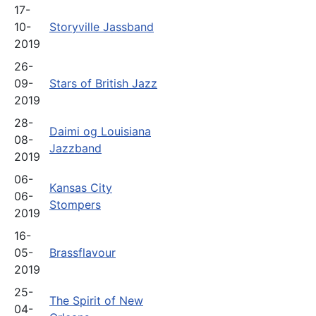
17-
10-
Storyville Jassband
2019
26-
09-
Stars of British Jazz
2019
28-
Daimi og Louisiana
08-
Jazzband
2019
06-
Kansas City
06-
Stompers
2019
16-
05-
Brassflavour
2019
25-
The Spirit of New
04-