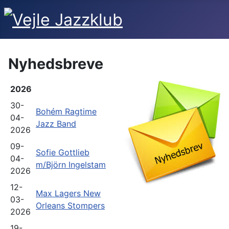
Nyhedsbreve
2026
30-
Bohém Ragtime
04-
Jazz Band
2026
09-
Sofie Gottlieb
04-
m/Björn Ingelstam
2026
12-
Max Lagers New
03-
Orleans Stompers
2026
19-