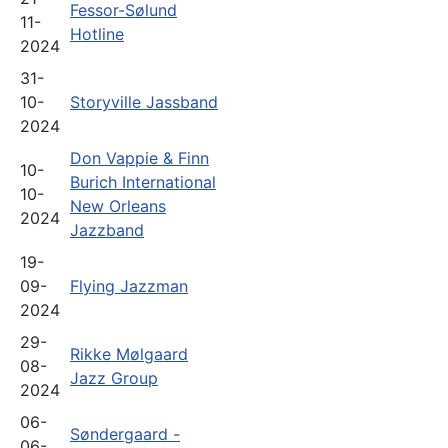
Fessor-Sølund
11-
Hotline
2024
31-
10-
Storyville Jassband
2024
Don Vappie & Finn
10-
Burich International
10-
New Orleans
2024
Jazzband
19-
09-
Flying Jazzman
2024
29-
Rikke Mølgaard
08-
Jazz Group
2024
06-
Søndergaard -
06-