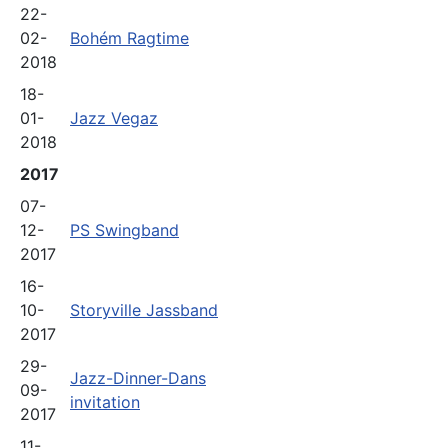
22-
02-
Bohém Ragtime
2018
18-
01-
Jazz Vegaz
2018
2017
07-
12-
PS Swingband
2017
16-
10-
Storyville Jassband
2017
29-
Jazz-Dinner-Dans
09-
invitation
2017
11-