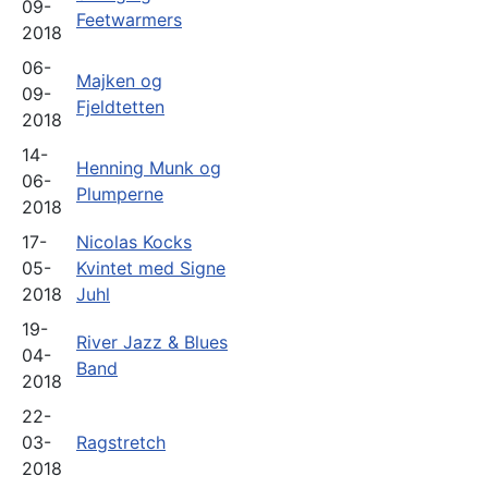
09-
Feetwarmers
2018
06-
Majken og
09-
Fjeldtetten
2018
14-
Henning Munk og
06-
Plumperne
2018
17-
Nicolas Kocks
05-
Kvintet med Signe
2018
Juhl
19-
River Jazz & Blues
04-
Band
2018
22-
03-
Ragstretch
2018