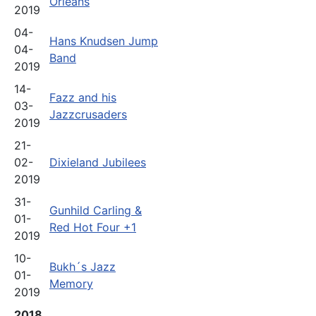
Orleans
2019
04-
Hans Knudsen Jump
04-
Band
2019
14-
Fazz and his
03-
Jazzcrusaders
2019
21-
02-
Dixieland Jubilees
2019
31-
Gunhild Carling &
01-
Red Hot Four +1
2019
10-
Bukh´s Jazz
01-
Memory
2019
2018