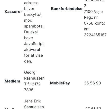
adresse
2
bliver
Bankforbindelse
Kasserer
7100 Vejle
beskyttet
Reg.: nr.
mod
0758 konto
spambots.
nr.:
Du skal
3224165187
have
JavaScript
aktiveret
for at vise
den.
Georg
Rasmussen
Medlem
MobilePay
35 56 93
Tlf.: 2172
7836
Jens Erik
Samuelsen
27 61 53