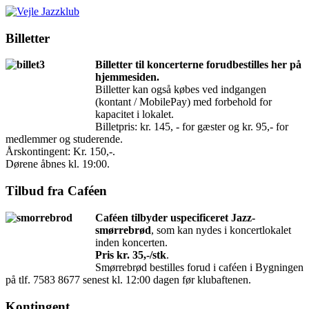
Billetter
Billetter til koncerterne forudbestilles her på
hjemmesiden.
Billetter kan også købes ved indgangen
(kontant / MobilePay) med forbehold for
kapacitet i lokalet.
Billetpris: kr. 145, - for gæster og kr. 95,- for
medlemmer og studerende.
Årskontingent: Kr. 150,-.
Dørene åbnes kl. 19:00.
Tilbud fra Caféen
Caféen tilbyder uspecificeret Jazz-
smørrebrød
, som kan nydes i koncertlokalet
inden koncerten.
Pris kr. 35,-/stk
.
Smørrebrød bestilles forud i caféen i Bygningen
på tlf. 7583 8677 senest kl. 12:00 dagen før klubaftenen.
Kontingent