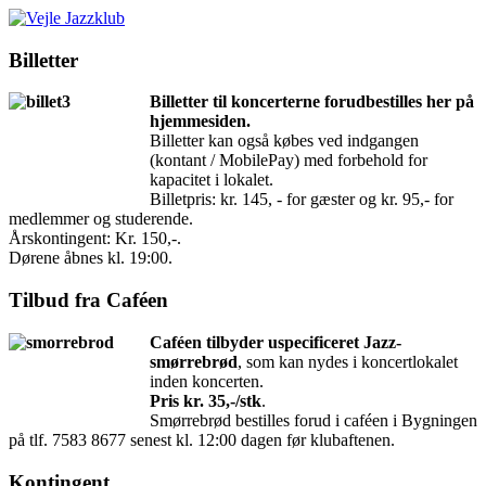
Billetter
Billetter til koncerterne forudbestilles her på
hjemmesiden.
Billetter kan også købes ved indgangen
(kontant / MobilePay) med forbehold for
kapacitet i lokalet.
Billetpris: kr. 145, - for gæster og kr. 95,- for
medlemmer og studerende.
Årskontingent: Kr. 150,-.
Dørene åbnes kl. 19:00.
Tilbud fra Caféen
Caféen tilbyder uspecificeret Jazz-
smørrebrød
, som kan nydes i koncertlokalet
inden koncerten.
Pris kr. 35,-/stk
.
Smørrebrød bestilles forud i caféen i Bygningen
på tlf. 7583 8677 senest kl. 12:00 dagen før klubaftenen.
Kontingent