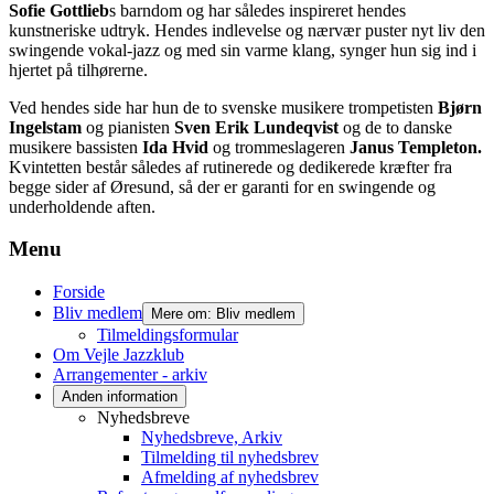
Sofie Gottlieb
s barndom og har således inspireret hendes
kunstneriske udtryk. Hendes indlevelse og nærvær puster nyt liv den
swingende vokal-jazz og med sin varme klang, synger hun sig ind i
hjertet på tilhørerne.
Ved hendes side har hun de to svenske musikere trompetisten
Bjørn
Ingelstam
og pianisten
Sven Erik Lundeqvist
og de to danske
musikere bassisten
Ida Hvid
og trommeslageren
Janus Templeton.
Kvintetten består således af rutinerede og dedikerede kræfter fra
begge sider af Øresund, så der er garanti for en swingende og
underholdende aften.
Menu
Forside
Bliv medlem
Mere om: Bliv medlem
Tilmeldingsformular
Om Vejle Jazzklub
Arrangementer - arkiv
Anden information
Nyhedsbreve
Nyhedsbreve, Arkiv
Tilmelding til nyhedsbrev
Afmelding af nyhedsbrev