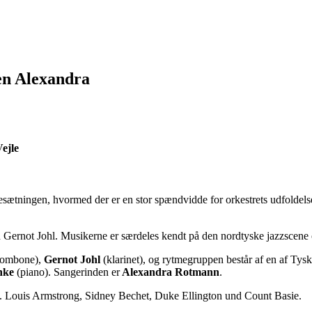
en Alexandra
Vejle
ætningen, hvormed der er en stor spændvidde for orkestrets udfoldelse. 
ten Gernot Johl. Musikerne er særdeles kendt på den nordtyske jazzscene 
rombone),
Gernot Johl
(klarinet), og rytmegruppen består af en af Tysk
nke
(piano). Sangerinden er
Alexandra Rotmann
.
. Louis Armstrong, Sidney Bechet, Duke Ellington und Count Basie.