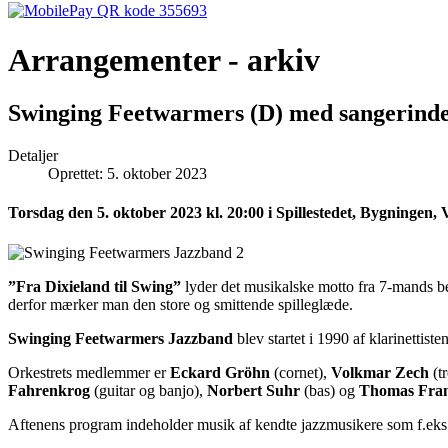
Arrangementer - arkiv
Swinging Feetwarmers (D) med sangerind
Detaljer
Oprettet: 5. oktober 2023
Torsdag den 5. oktober 2023 kl. 20:00 i Spillestedet, Bygningen, 
”Fra Dixieland til Swing”
lyder det musikalske motto fra 7-mands bes
derfor mærker man den store og smittende spilleglæde.
Swinging Feetwarmers Jazzband
blev startet i 1990 af klarinettis
Orkestrets medlemmer er
Eckard Gröhn
(cornet),
Volkmar Zech
(t
Fahrenkrog
(guitar og banjo),
Norbert Suhr
(bas) og
Thomas Fra
Aftenens program indeholder musik af kendte jazzmusikere som f.eks