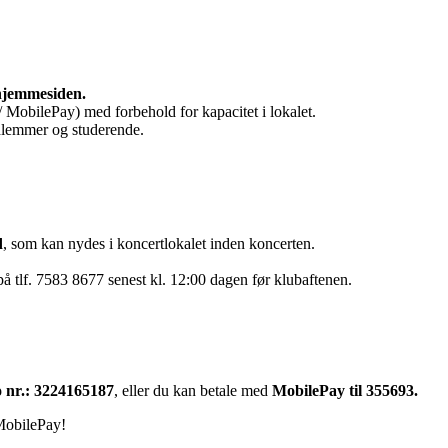
å hjemmesiden.
 MobilePay) med forbehold for kapacitet i lokalet.
medlemmer og studerende.
d
, som kan nydes i koncertlokalet inden koncerten.
å tlf. 7583 8677 senest kl. 12:00 dagen før klubaftenen.
o nr.: 3224165187
, eller du kan betale med
MobilePay til 355693.
 MobilePay!