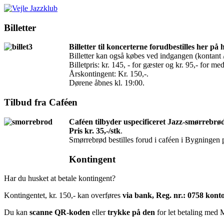
Billetter
Billetter til koncerterne forudbestilles her p
Billetter kan også købes ved indgangen (kontant /
Billetpris: kr. 145, - for gæster og kr. 95,- for 
Årskontingent: Kr. 150,-.
Dørene åbnes kl. 19:00.
Tilbud fra Caféen
Caféen tilbyder uspecificeret Jazz-smørrebrø
Pris kr. 35,-/stk
.
Smørrebrød bestilles forud i caféen i Bygningen p
Kontingent
Har du husket at betale kontingent?
Kontingentet, kr. 150,- kan overføres
via bank, Reg. nr.: 0758 kont
Du kan
scanne QR-koden
eller
trykke på den
for let betaling med